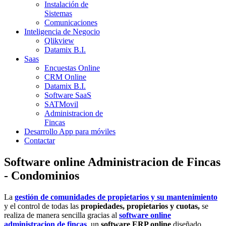
Instalación de
Sistemas
Comunicaciones
Inteligencia de Negocio
Qlikview
Datamix B.I.
Saas
Encuestas Online
CRM Online
Datamix B.I.
Software SaaS
SATMovil
Administracion de
Fincas
Desarrollo App para móviles
Contactar
Software online Administracion de Fincas
- Condominios
La
gestión de comunidades de propietarios
y su mantenimiento
y el control de todas las
propiedades, propietarios y cuotas,
se
realiza de manera sencilla gracias al
software online
administracion de fincas
, un
software ERP online
diseñado