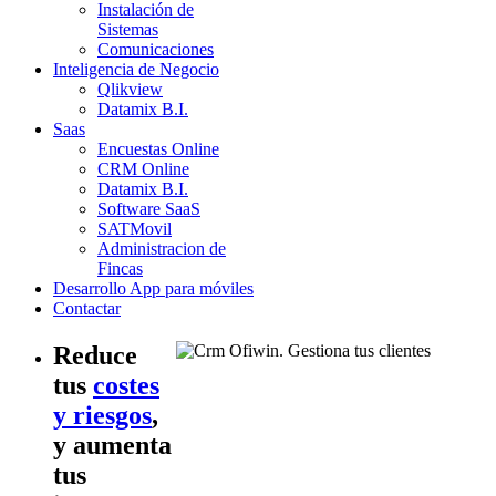
Instalación de
Sistemas
Comunicaciones
Inteligencia de Negocio
Qlikview
Datamix B.I.
Saas
Encuestas Online
CRM Online
Datamix B.I.
Software SaaS
SATMovil
Administracion de
Fincas
Desarrollo App para móviles
Contactar
Reduce
tus
costes
y riesgos
,
y a
umenta
tus